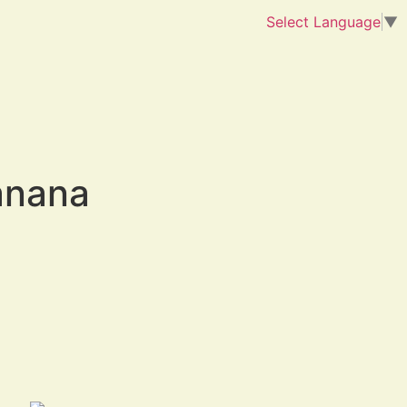
Select Language
▼
anana