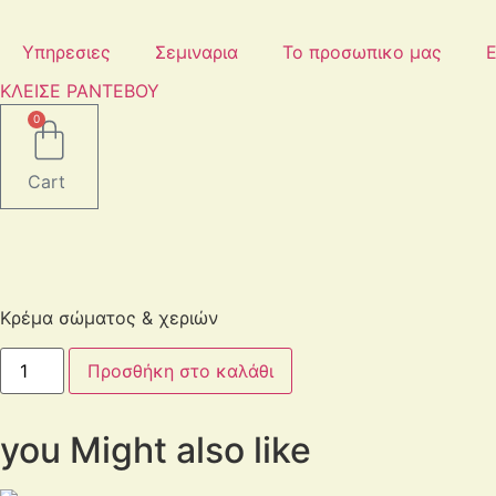
Μετάβαση
στο
Υπηρεσιες
Σεμιναρια
Το προσωπικο μας
Ε
περιεχόμενο
ΚΛΕΙΣΕ ΡΑΝΤΕΒΟΥ
0
Cart
Κρέμα σώματος & χεριών
Chocolate
Προσθήκη στο καλάθι
Banana
ποσότητα
you Might also like